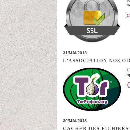
v
h
C
31/MAI/2013
L’ASSOCIATION NOS O
L
a
C
30/MAI/2013
CACHER DES FICHIERS