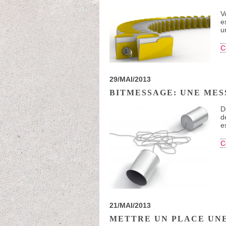
V
e
u
C
29/MAI/2013
BITMESSAGE: UNE MES
D
d
e
C
21/MAI/2013
METTRE UN PLACE UN