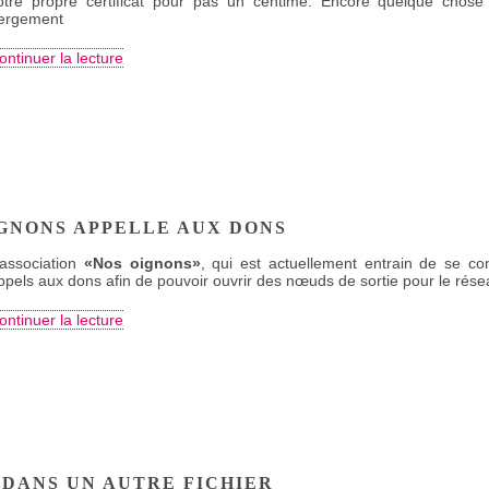
otre propre certificat pour pas un centime. Encore quelque chose q
ergement
ontinuer la lecture
IGNONS APPELLE AUX DONS
’association
Nos oignons
, qui est actuellement entrain de se 
ppels aux dons afin de pouvoir ouvrir des nœuds de sortie pour le rése
ontinuer la lecture
 DANS UN AUTRE FICHIER