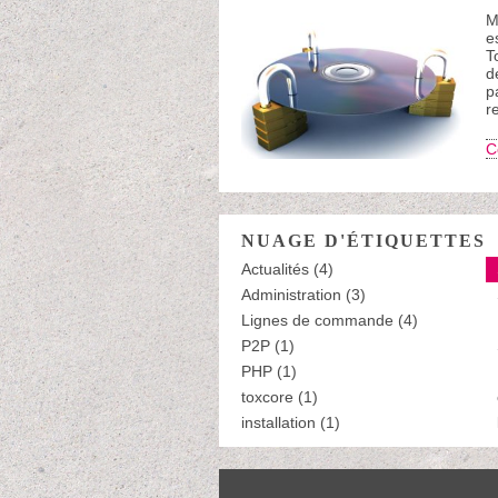
M
e
T
d
p
r
C
NUAGE D'ÉTIQUETTES
Actualités (4)
Administration (3)
Lignes de commande (4)
P2P (1)
PHP (1)
toxcore (1)
installation (1)