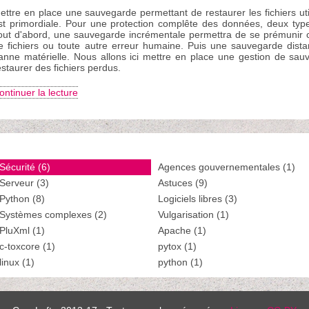
ettre en place une sauvegarde permettant de restaurer les fichiers ut
st primordiale. Pour une protection complête des données, deux typ
out d'abord, une sauvegarde incrémentale permettra de se prémunir 
e fichiers ou toute autre erreur humaine. Puis une sauvegarde dist
anne matérielle. Nous allons ici mettre en place une gestion de sa
estaurer des fichiers perdus.
ontinuer la lecture
Sécurité (6)
Agences gouvernementales (1)
Serveur (3)
Astuces (9)
Python (8)
Logiciels libres (3)
Systèmes complexes (2)
Vulgarisation (1)
PluXml (1)
Apache (1)
c-toxcore (1)
pytox (1)
linux (1)
python (1)