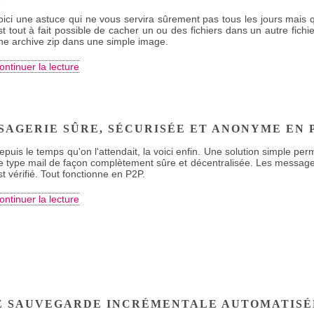
oici une astuce qui ne vous servira sûrement pas tous les jours mais q
st tout à fait possible de cacher un ou des fichiers dans un autre fic
ne archive zip dans une simple image.
ontinuer la lecture
SAGERIE SÛRE, SÉCURISÉE ET ANONYME EN 
epuis le temps qu'on l'attendait, la voici enfin. Une solution simple 
e type mail de façon complètement sûre et décentralisée. Les messages
st vérifié. Tout fonctionne en P2P.
ontinuer la lecture
E SAUVEGARDE INCRÉMENTALE AUTOMATISÉ