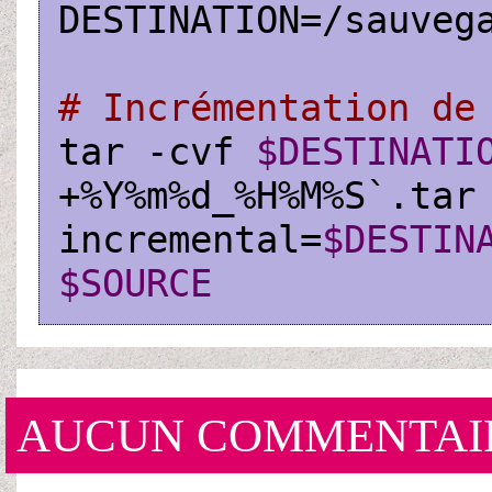
DESTINATION=/sauvega
# Incrémentation de
tar -cvf 
$DESTINATI
+%Y%m%d_%H%M%S`.tar
incremental=
$DESTIN
$SOURCE
AUCUN COMMENTAI