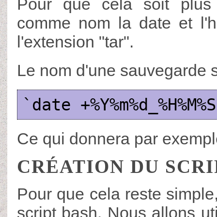
Pour que cela soit plus
comme nom la date et l'h
l'extension "tar".
Le nom d'une sauvegarde s
`date +%Y%m%d_%H%M%S
Ce qui donnera par exemp
CRÉATION DU SCR
Pour que cela reste simple,
script bash. Nous allons ut