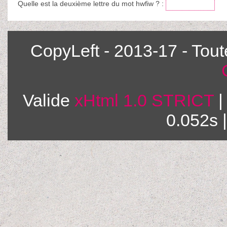
Quelle est la
deuxième
lettre du mot
hwfiw
?
:
CopyLeft - 2013-17 - Tou
Valide
xHtml 1.0 STRICT
|
0.052s 