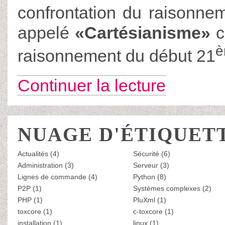
confrontation du raisonnem
appelé
Cartésianisme
c
è
raisonnement du début 21
Continuer la lecture
NUAGE D'ÉTIQUET
Actualités (4)
Sécurité (6)
Administration (3)
Serveur (3)
Lignes de commande (4)
Python (8)
P2P (1)
Systèmes complexes (2)
PHP (1)
PluXml (1)
toxcore (1)
c-toxcore (1)
installation (1)
linux (1)